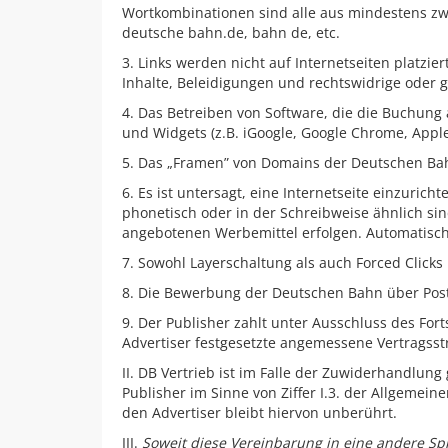
Wortkombinationen sind alle aus mindestens z
deutsche bahn.de, bahn de, etc.
3. Links werden nicht auf Internetseiten platzier
Inhalte, Beleidigungen und rechtswidrige oder g
4. Das Betreiben von Software, die die Buchu
und Widgets (z.B. iGoogle, Google Chrome, App
5. Das „Framen” von Domains der Deutschen Bah
6. Es ist untersagt, eine Internetseite einzuri
phonetisch oder in der Schreibweise ähnlich sin
angebotenen Werbemittel erfolgen. Automatische
7. Sowohl Layerschaltung als auch Forced Clicks
8. Die Bewerbung der Deutschen Bahn über Postv
9. Der Publisher zahlt unter Ausschluss des F
Advertiser festgesetzte angemessene Vertragss
II. DB Vertrieb ist im Falle der Zuwiderhandlung
Publisher im Sinne von Ziffer I.3. der Allgemein
den Advertiser bleibt hiervon unberührt.
III.
Soweit diese Vereinbarung in eine andere Spr