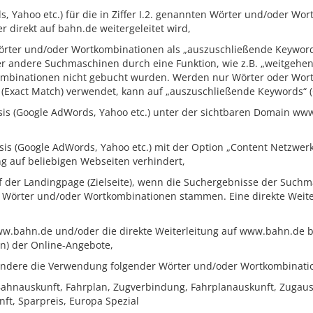
s, Yahoo etc.) für die in Ziffer I.2. genannten Wörter und/oder 
r direkt auf bahn.de weitergeleitet wird,
 Wörter und/oder Wortkombinationen als „auszuschließende Keyword
 andere Suchmaschinen durch eine Funktion, wie z.B. „weitgehen
kombinationen nicht gebucht wurden. Werden nur Wörter oder Wortk
 (Exact Match) verwendet, kann auf „auszuschließende Keywords“ 
sis (Google AdWords, Yahoo etc.) unter der sichtbaren Domain www
sis (Google AdWords, Yahoo etc.) mit der Option „Content Netzwer
 auf beliebigen Webseiten verhindert,
f der Landingpage (Zielseite), wenn die Suchergebnisse der Suchm
n Wörter und/oder Wortkombinationen stammen. Eine direkte Weiter
ww.bahn.de und/oder die direkte Weiterleitung auf www.bahn.de bei
n) der Online-Angebote,
sondere die Verwendung folgender Wörter und/oder Wortkombinati
ahnauskunft, Fahrplan, Zugverbindung, Fahrplanauskunft, Zugausk
nft, Sparpreis, Europa Spezial