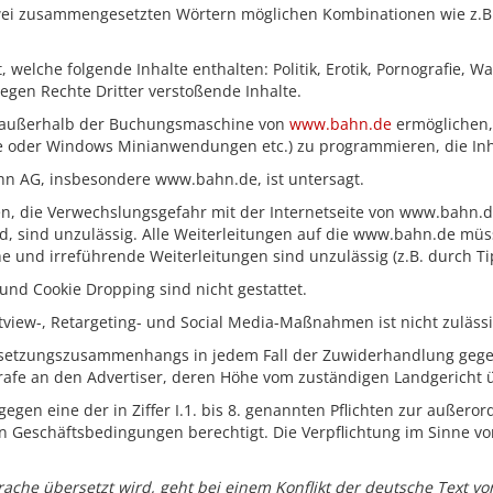
wei zusammengesetzten Wörtern möglichen Kombinationen wie z.B.
t, welche folgende Inhalte enthalten: Politik, Erotik, Pornografie, W
egen Rechte Dritter verstoßende Inhalte.
ng außerhalb der Buchungsmaschine von
www.bahn.de
ermöglichen, 
le oder Windows Minianwendungen etc.) zu programmieren, die Inh
n AG, insbesondere www.bahn.de, ist untersagt.
chten, die Verwechslungsgefahr mit der Internetseite von www.bahn
d, sind unzulässig. Alle Weiterleitungen auf die www.bahn.de müs
 und irreführende Weiterleitungen sind unzulässig (z.B. durch T
 und Cookie Dropping sind nicht gestattet.
iew-, Retargeting- und Social Media-Maßnahmen ist nicht zulässi
ortsetzungszusammenhangs in jedem Fall der Zuwiderhandlung gege
trafe an den Advertiser, deren Höhe vom zuständigen Landgericht 
 gegen eine der in Ziffer I.1. bis 8. genannten Pflichten zur auße
en Geschäftsbedingungen berechtigt. Die Verpflichtung im Sinne von 
ache übersetzt wird, geht bei einem Konflikt der deutsche Text vor