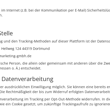
im Internet (z.B. bei der Kommunikation per E-Mail) Sicherheitslü
h.
telle
tung und den Tracking-Methoden auf dieser Plattform ist der Date
 Hellweg 124 44319 Dortmund
ymarketing-gmbh.de
istische Person, die allein oder gemeinsam mit anderen über die Zw
ssen o. Ä.) entscheidet.
ur Datenverarbeitung
r ausdrücklichen Einwilligung möglich. Sie können eine bereits ert
. Die Rechtmäßigkeit der bis zum Widerruf erfolgten Datenverarbei
enverarbeitung im Tracking per Opt-Out-Methode widerrufen. In di
ie ein Cookie gesetzt, um zukünftige Trackingaufrufe zu ignorier